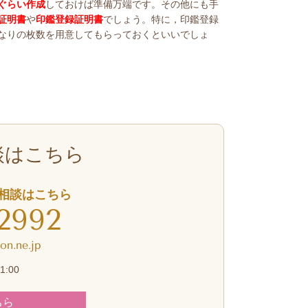
ぐらい作成
しておけば準備万端です。その他にも手
証明書
や
印鑑登録証明書
でしょう。特に，印鑑登録
なりの枚数を用意してもらっておくといいでしょ
談はこちら
相談はこちら
-2992
on.ne.jp
:00
ちら