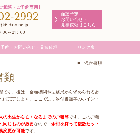
ご相談・ご予約専用】
802-2992
面談予定・
お問い合せ・
@k6.dion.ne.jp
見積依頼はこちら
:00～21：00
談予約・お問い合せ・見積依頼
リンク集
■ 添付書類
書類
階です。後は，金融機関や法務局から求められる必
れば完了します。ここでは，添付書類等のポイント
人の出生から亡くなるまでの戸籍等
です。この戸籍
れ同じものが必要
なので，
余裕を持って複数セット
義変更が可能
です。