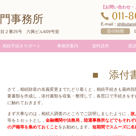
【お問い合わせ・
011-
門事務所
E-mail：
shibutani
受付時間
９
丁目２番25号 六興ビル609号室
相続手続きサポート
事務所案内
資料請求
面
■ 添付
さて，相続財産の名義変更までたどり着くと，相続手続きも最終段
要書類を作成し，添付書類を収集・整理して，各窓口で手続きをす
に触れておきます。
まず大事なのは，相続人調査のところでご説明しましたように，
故
等を１セットとし，
金融機関や法務局，陸運事務所などでもそれぞ
の戸籍等を集めておくこと
をお勧めします。
短期間でスムーズに名